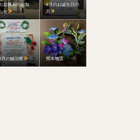
お盆休みのお知
8月のお誕生日の
らせ
方
8月の鍼治療
熊本地震