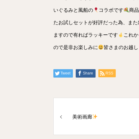
いぐるみと風船の
コラボです
商品
たお試しセットが好評だった為、また
ますので有ればラッキーです
これか
ので是非お楽しみに
皆さまのお越し
Tweet
Share
RSS
美術画廊