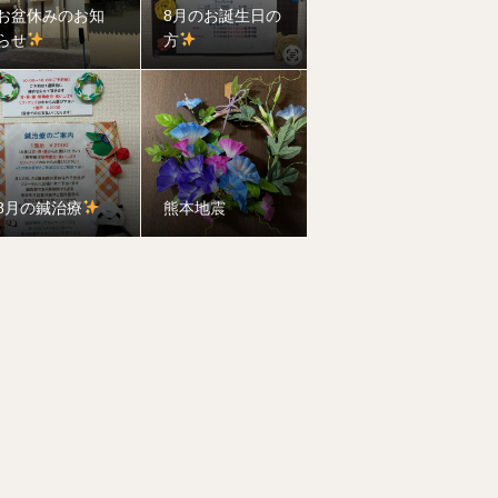
お盆休みのお知
8月のお誕生日の
らせ
方
8月の鍼治療
熊本地震