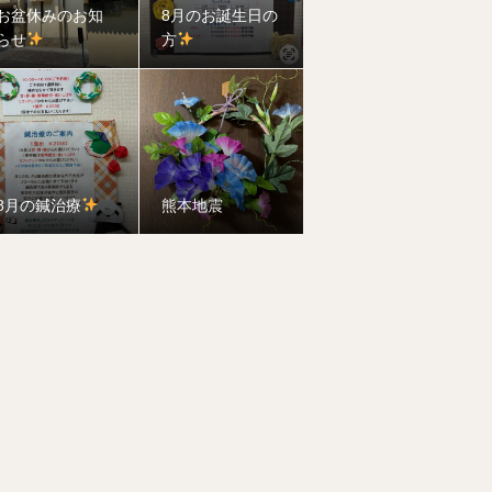
お盆休みのお知
8月のお誕生日の
らせ
方
8月の鍼治療
熊本地震