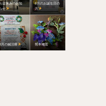
お盆休みのお知
8月のお誕生日の
らせ
方
8月の鍼治療
熊本地震