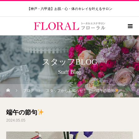
【神戸・六甲道】お肌・心・体のキレイを叶えるサロン
スタッフBLOG
Staff Blog
ブログ
スタッフからお知らせ
端午の節句
端午の節句
2024.05.05