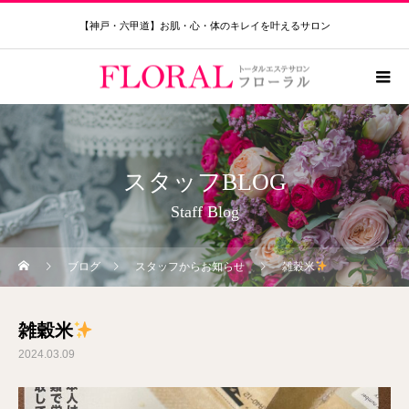
【神戸・六甲道】お肌・心・体のキレイを叶えるサロン
スタッフBLOG
Staff Blog
ブログ
スタッフからお知らせ
雑穀米
雑穀米
2024.03.09